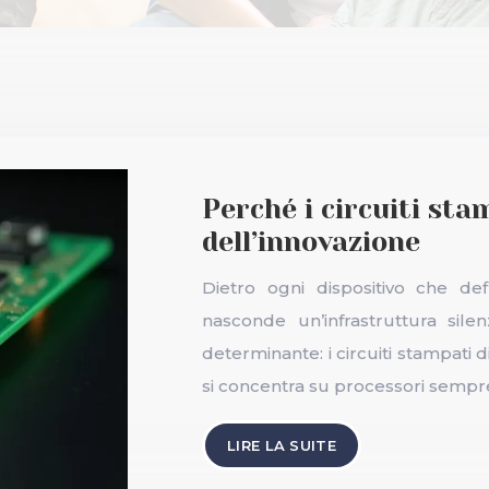
Perché i circuiti stam
dell’innovazione
Dietro ogni dispositivo che de
nasconde un’infrastruttura sil
determinante: i circuiti stampati 
si concentra su processori sempre p
LIRE LA SUITE