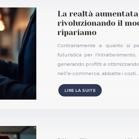
La realtà aumentata 
rivoluzionando il mo
ripariamo
Contrariamente a quanto si p
futuristica per l’intrattenimen
generando profitti e ottimizzando 
nell’e-commerce, abbatte i costi…
LIRE LA SUITE