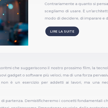
Contrariamente a quanto si pensa,
scegliamo di usare. È un’architettu
modo di decidere, di imparare e d
LIRE LA SUITE
ritmi che suggeriscono il nostro prossimo film, la tecnolo
i nuovi gadget o software più veloci, ma di una forza perva
on è un esercizio per addetti ai lavori, ma una nece
 di partenza. Demistificheremo i concetti fondamentali 
ettori, analizzeremo l’importanza cruciale della protezio