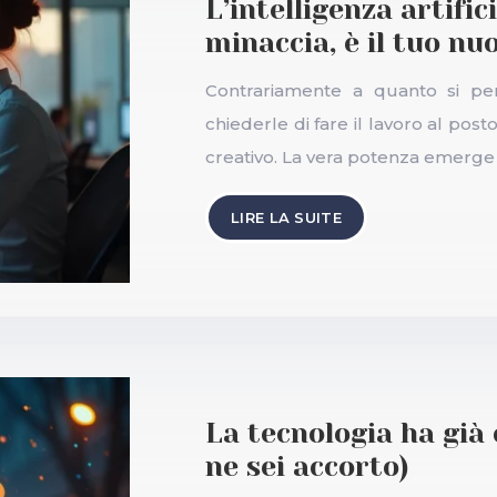
L’intelligenza artifi
minaccia, è il tuo nu
Contrariamente a quanto si pen
chiederle di fare il lavoro al po
creativo. La vera potenza emerge 
LIRE LA SUITE
La tecnologia ha già 
ne sei accorto)