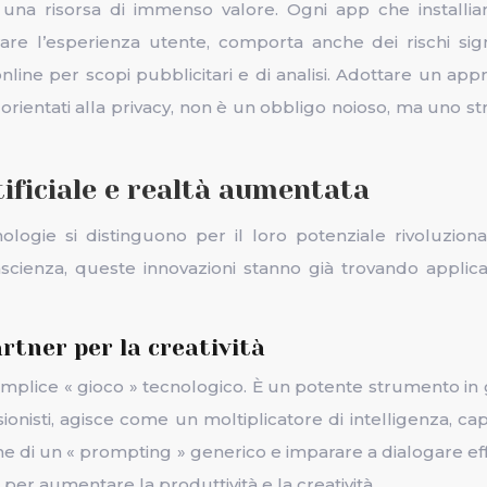
ti una risorsa di immenso valore. Ogni app che installia
are l’esperienza utente, comporta anche dei rischi sign
nline per scopi pubblicitari e di analisi. Adottare un app
orientati alla privacy, non è un obbligo noioso, ma uno st
tificiale e realtà aumentata
ogie si distinguono per il loro potenziale rivoluzionario
scienza, queste innovazioni stanno già trovando applicazi
artner per la creatività
mplice « gioco » tecnologico. È un potente strumento in g
ionisti, agisce come un moltiplicatore di intelligenza, ca
mune di un « prompting » generico e imparare a dialogare 
 per aumentare la produttività e la creatività.