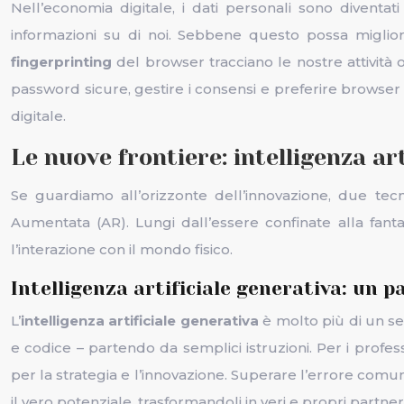
Nell’economia digitale, i dati personali sono diventa
informazioni su di noi. Sebbene questo possa miglior
fingerprinting
del browser tracciano le nostre attività o
password sicure, gestire i consensi e preferire browser 
digitale.
Le nuove frontiere: intelligenza ar
Se guardiamo all’orizzonte dell’innovazione, due tecnol
Aumentata (AR). Lungi dall’essere confinate alla fanta
l’interazione con il mondo fisico.
Intelligenza artificiale generativa: un p
L’
intelligenza artificiale generativa
è molto più di un se
e codice – partendo da semplici istruzioni. Per i profess
per la strategia e l’innovazione. Superare l’errore co
il vero potenziale, trasformandoli in veri e propri partner