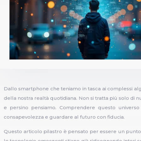
Dallo smartphone che teniamo in tasca ai complessi algo
della nostra realtà quotidiana. Non si tratta più solo d
e persino pensiamo. Comprendere questo universo n
consapevolezza e guardare al futuro con fiducia.
Questo articolo pilastro è pensato per essere un punto
le tecnologie emergenti stiano già ridisegnando interi s