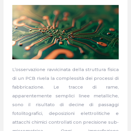
L’osservazione ravvicinata della struttura fisica
di un PCB rivela la complessità dei processi di
fabbricazione. Le tracce di rame,
apparentemente semplici linee metalliche,
sono il risultato di decine di passaggi
fotolitografici, deposizioni elettrolitiche e
attacchi chimici controllati con precisione sub-
micrometrica. Ogni imperfezione