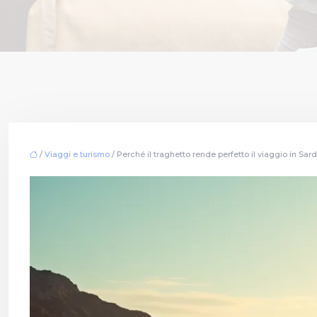
/
Viaggi e turismo
/ Perché il traghetto rende perfetto il viaggio in Sa