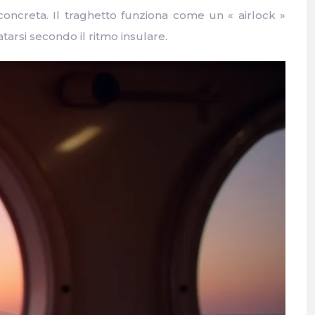
concreta. Il traghetto funziona come un « airlock »
arsi secondo il ritmo insulare.