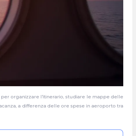
per organizzare l’itinerario, studiare le mappe delle
vacanza, a differenza delle ore spese in aeroporto tra