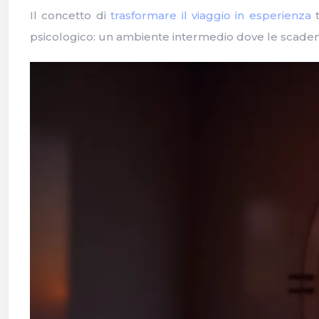
Il concetto di
trasformare il viaggio in esperienza
t
psicologico: un ambiente intermedio dove le scadenze