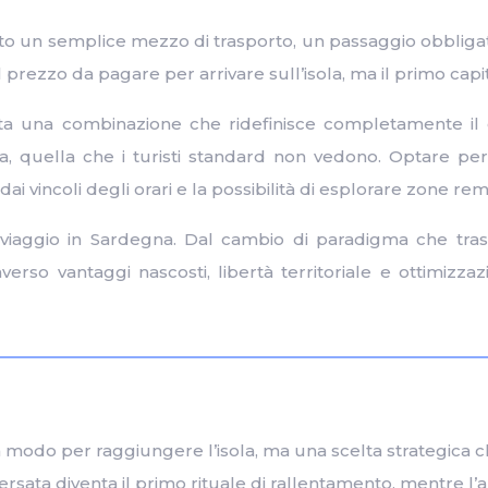
hetto un semplice mezzo di trasporto, un passaggio obblig
l prezzo da pagare per arrivare sull’isola, ma il primo capi
a una combinazione che ridefinisce completamente il co
la, quella che i turisti standard non vedono. Optare p
dai vincoli degli orari e la possibilità di esplorare zone rem
viaggio in Sardegna. Dal cambio di paradigma che trasf
averso vantaggi nascosti, libertà territoriale e ottimizza
n modo per raggiungere l’isola, ma una scelta strategica
aversata diventa il primo rituale di rallentamento, mentre l’