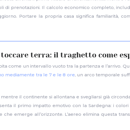
i di prenotazioni. Il calcolo economico completo, include
oggiorno. Portare la propria casa significa familiarità, 
i toccare terra: il traghetto come e
a come un intervallo vuoto tra la partenza e l’arrivo. Ques
o mediamente tra le 7 e le 8 ore
, un arco temporale suf
mentre il continente si allontana e svegliarsi già circondat
senta il primo impatto emotivo con la Sardegna: i colori
 che emerge all’orizzonte. L’aereo elimina questa transi