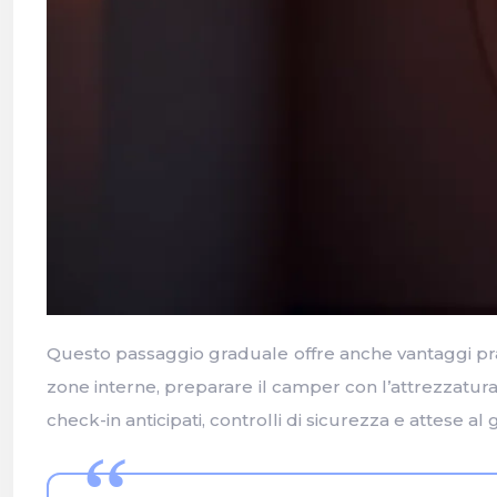
Questo passaggio graduale offre anche vantaggi prati
zone interne, preparare il camper con l’attrezzatura 
check-in anticipati, controlli di sicurezza e attese al 