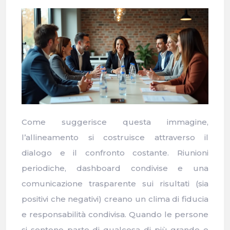
Come suggerisce questa immagine,
l’allineamento si costruisce attraverso il
dialogo e il confronto costante. Riunioni
periodiche, dashboard condivise e una
comunicazione trasparente sui risultati (sia
positivi che negativi) creano un clima di fiducia
e responsabilità condivisa. Quando le persone
si sentono parte di qualcosa di più grande e